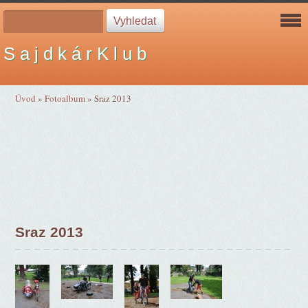
S a j d k á r K l u b
Úvod
»
Fotoalbum
»
Sraz 2013
Sraz 2013