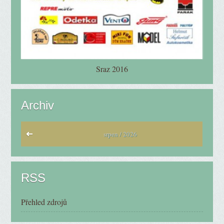
Sraz 2016
Archiv
srpen / 2026
RSS
Přehled zdrojů