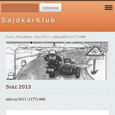
S a j d k á r K l u b
Úvod
»
Fotoalbum
»
Sraz 2013
»
sidecar2013 (1177)-800
Sraz 2013
sidecar2013 (1177)-800