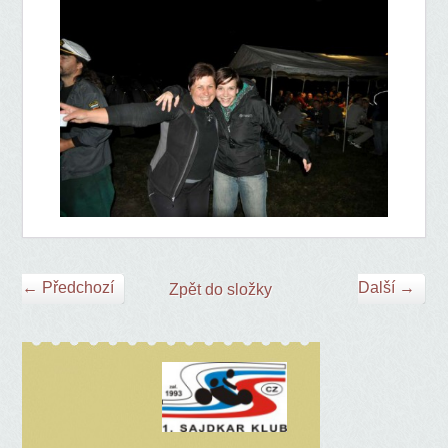
← Předchozí
Další →
Zpět do složky