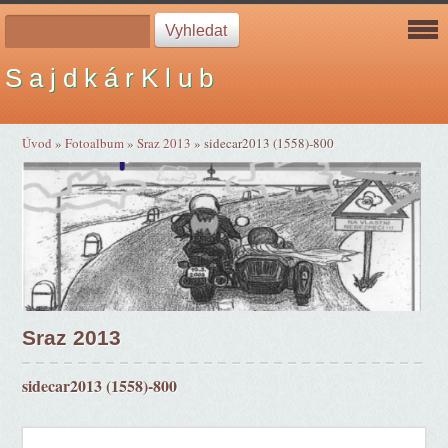
S a j d k á r K l u b
Úvod
»
Fotoalbum
»
Sraz 2013
»
sidecar2013 (1558)-800
Sraz 2013
sidecar2013 (1558)-800