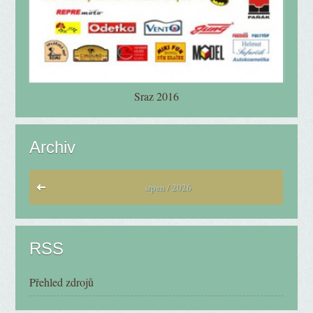
Sraz 2016
Archiv
srpen / 2026
RSS
Přehled zdrojů