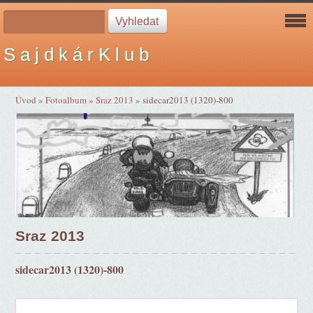
S a j d k á r K l u b
Úvod
»
Fotoalbum
»
Sraz 2013
»
sidecar2013 (1320)-800
Sraz 2013
sidecar2013 (1320)-800