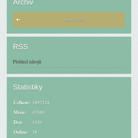
Archiv
srpen / 2026
RSS
Přehled zdrojů
Statistiky
Celkem:
1897124
Měsíc:
43569
Den:
1620
Online:
38