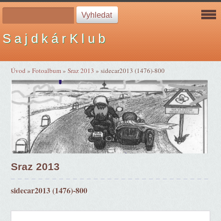
S a j d k á r K l u b
Úvod
»
Fotoalbum
»
Sraz 2013
»
sidecar2013 (1476)-800
Sraz 2013
sidecar2013 (1476)-800