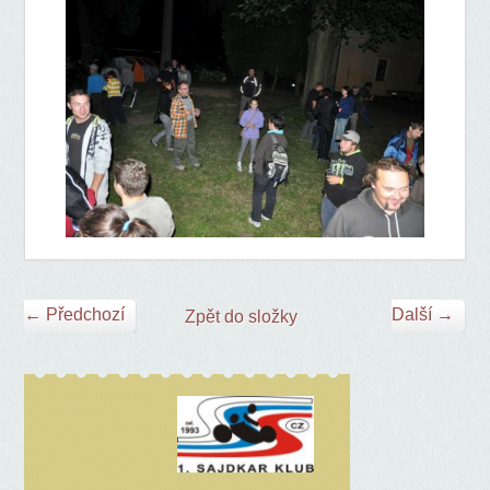
← Předchozí
Další →
Zpět do složky