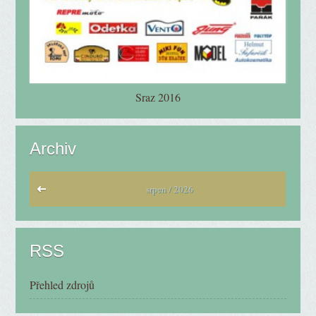
Sraz 2016
Archiv
srpen / 2026
RSS
Přehled zdrojů