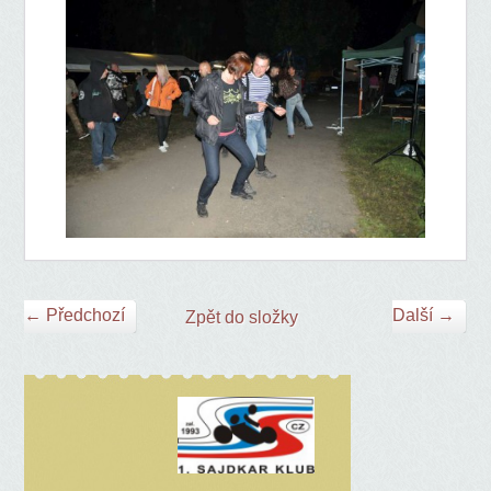
← Předchozí
Další →
Zpět do složky