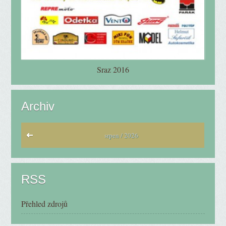
Sraz 2016
Archiv
srpen / 2026
RSS
Přehled zdrojů