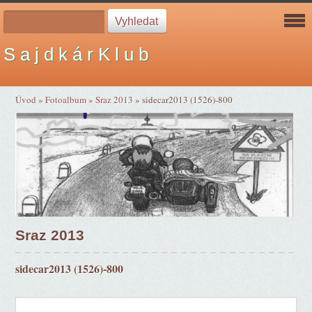
S a j d k á r K l u b
Úvod
»
Fotoalbum
»
Sraz 2013
»
sidecar2013 (1526)-800
Sraz 2013
sidecar2013 (1526)-800