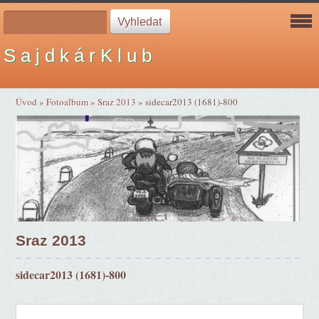
S a j d k á r K l u b
Úvod
»
Fotoalbum
»
Sraz 2013
»
sidecar2013 (1681)-800
Sraz 2013
sidecar2013 (1681)-800