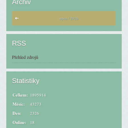
Archiv
srpen / 2026
RSS
Přehled zdrojů
Statistiky
Celkem:
1895914
Měsíc:
43273
Den:
2326
Online:
18