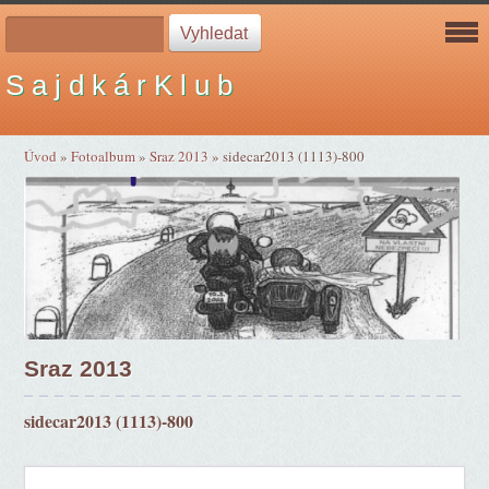
S a j d k á r K l u b
Úvod
»
Fotoalbum
»
Sraz 2013
»
sidecar2013 (1113)-800
Sraz 2013
sidecar2013 (1113)-800