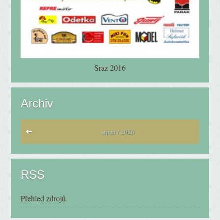
Sraz 2016
Archiv
srpen / 2026
RSS
Přehled zdrojů