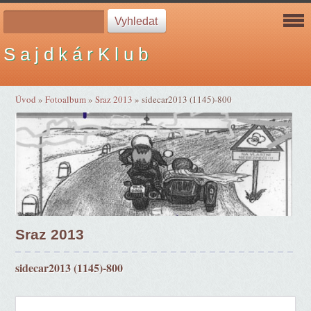
S a j d k á r K l u b
Úvod
»
Fotoalbum
»
Sraz 2013
»
sidecar2013 (1145)-800
Sraz 2013
sidecar2013 (1145)-800