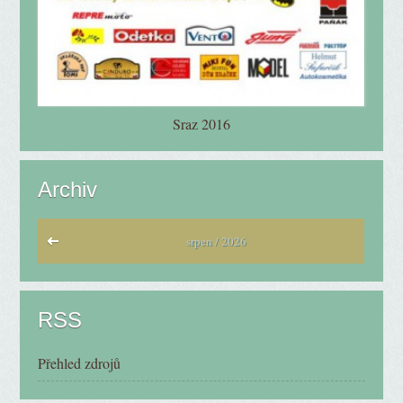
Sraz 2016
Archiv
srpen / 2026
RSS
Přehled zdrojů