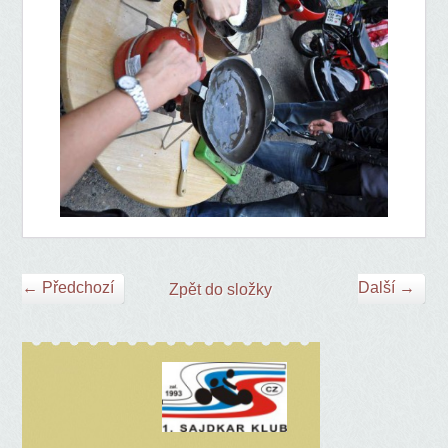
← Předchozí
Další →
Zpět do složky