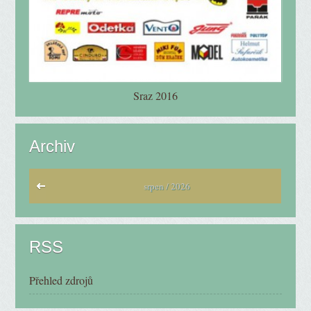
Sraz 2016
Archiv
srpen / 2026
RSS
Přehled zdrojů