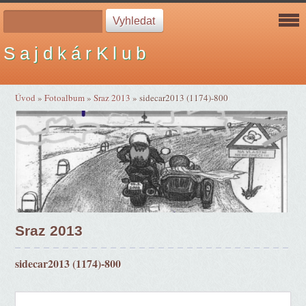
S a j d k á r K l u b
Úvod
»
Fotoalbum
»
Sraz 2013
»
sidecar2013 (1174)-800
Sraz 2013
sidecar2013 (1174)-800