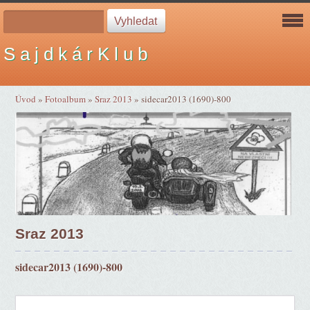
S a j d k á r K l u b
Úvod
»
Fotoalbum
»
Sraz 2013
»
sidecar2013 (1690)-800
Sraz 2013
sidecar2013 (1690)-800