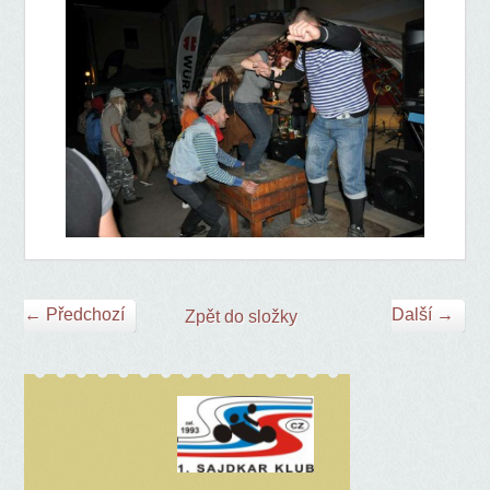
← Předchozí
Další →
Zpět do složky