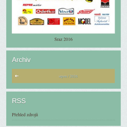
Sraz 2016
Archiv
srpen / 2026
RSS
Přehled zdrojů