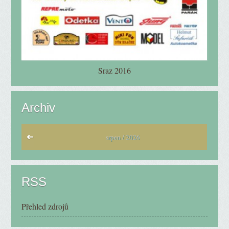
Sraz 2016
Archiv
srpen / 2026
RSS
Přehled zdrojů