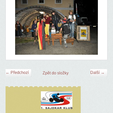
← Předchozí
Další →
Zpět do složky