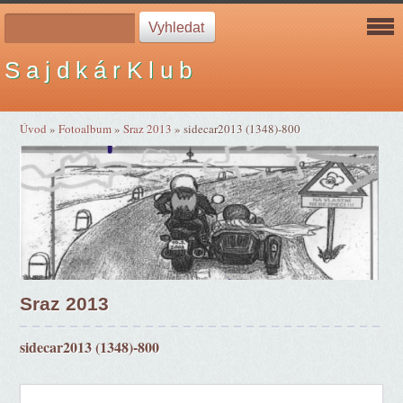
S a j d k á r K l u b
Úvod
»
Fotoalbum
»
Sraz 2013
»
sidecar2013 (1348)-800
Sraz 2013
sidecar2013 (1348)-800