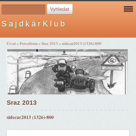
S a j d k á r K l u b
Úvod
»
Fotoalbum
»
Sraz 2013
»
sidecar2013 (1326)-800
Sraz 2013
sidecar2013 (1326)-800