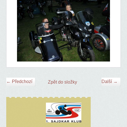
← Předchozí
Další →
Zpět do složky