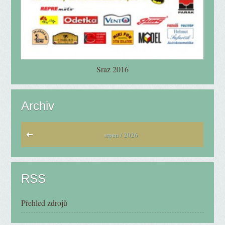
Sraz 2016
Archiv
srpen / 2026
RSS
Přehled zdrojů