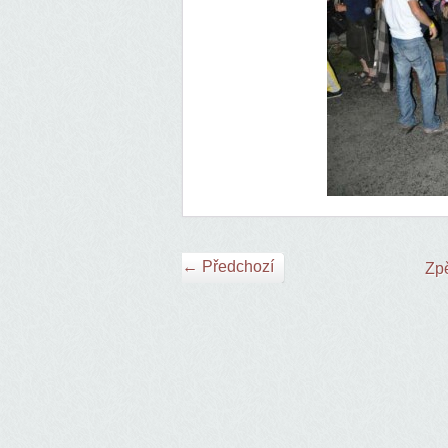
← Předchozí
Zpě