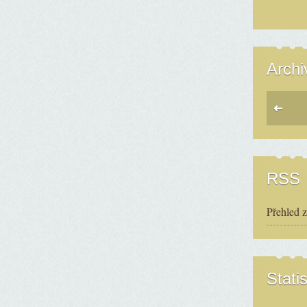
Archi
RSS
Přehled 
Statis