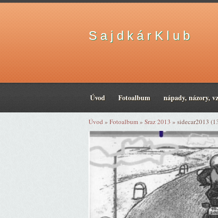
S a j d k á r K l u b
Úvod
Fotoalbum
nápady, názory, v
Úvod
»
Fotoalbum
»
Sraz 2013
»
sidecar2013 (1