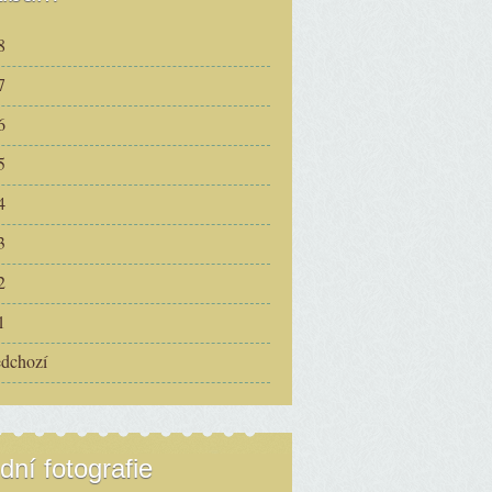
8
7
6
5
4
3
2
1
edchozí
dní fotografie