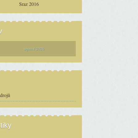
Sraz 2016
v
srpen / 2026
zdrojů
tiky