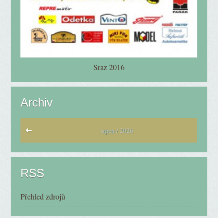
Sraz 2016
Archiv
srpen / 2026
RSS
Přehled zdrojů