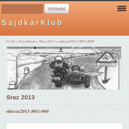
S a j d k á r K l u b
Úvod
»
Fotoalbum
»
Sraz 2013
»
sidecar2013 (801)-800
Sraz 2013
sidecar2013 (801)-800