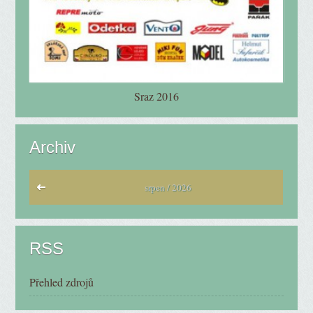
Sraz 2016
Archiv
srpen / 2026
RSS
Přehled zdrojů