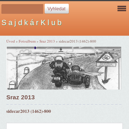
S a j d k á r K l u b
Úvod
»
Fotoalbum
»
Sraz 2013
»
sidecar2013 (1462)-800
Sraz 2013
sidecar2013 (1462)-800