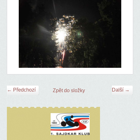
← Předchozí
Další →
Zpět do složky