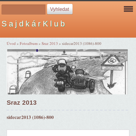
S a j d k á r K l u b
Úvod
»
Fotoalbum
»
Sraz 2013
»
sidecar2013 (1086)-800
Sraz 2013
sidecar2013 (1086)-800