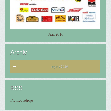
Sraz 2016
Archiv
srpen / 2026
RSS
Přehled zdrojů