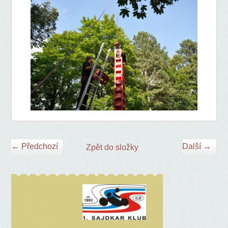
← Předchozí
Další →
Zpět do složky