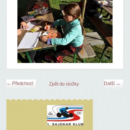
← Předchozí
Další →
Zpět do složky