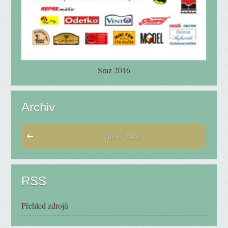
Sraz 2016
Archiv
srpen / 2026
RSS
Přehled zdrojů