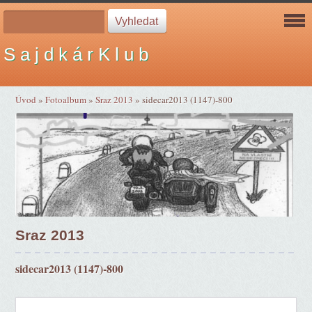
S a j d k á r K l u b
Úvod
»
Fotoalbum
»
Sraz 2013
»
sidecar2013 (1147)-800
Sraz 2013
sidecar2013 (1147)-800