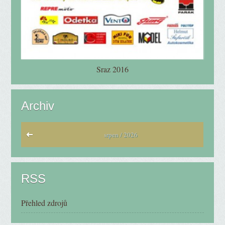
Sraz 2016
Archiv
srpen / 2026
RSS
Přehled zdrojů