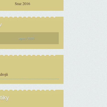
Sraz 2016
v
srpen / 2026
zdrojů
tiky