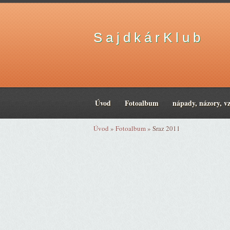
S a j d k á r K l u b
Úvod
Fotoalbum
nápady, názory, v
Úvod
»
Fotoalbum
»
Sraz 2011