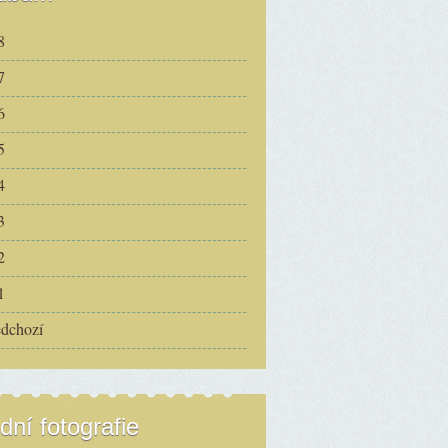
8
7
6
5
4
3
2
1
edchozí
dní fotografie