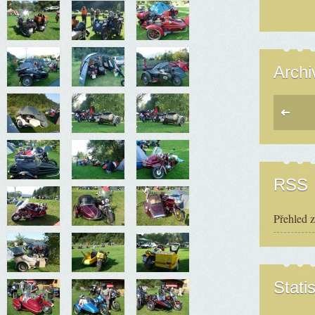
Archi
RSS
Přehled 
Statis