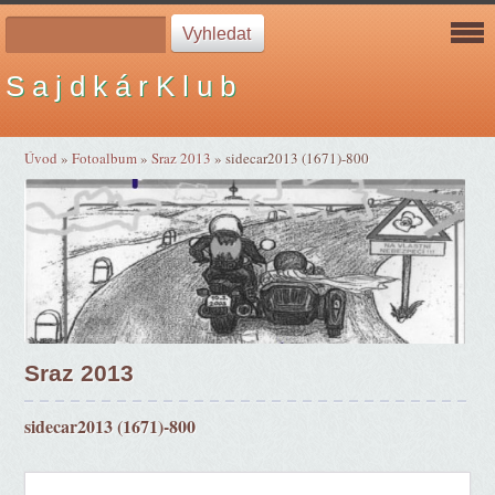
S a j d k á r K l u b
Úvod
»
Fotoalbum
»
Sraz 2013
»
sidecar2013 (1671)-800
Sraz 2013
sidecar2013 (1671)-800