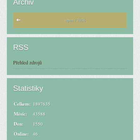
Archiv
srpen / 2026
RSS
Přehled zdrojů
Statistiky
Celkem:
1897635
Měsíc:
43588
Den:
1550
Online:
46