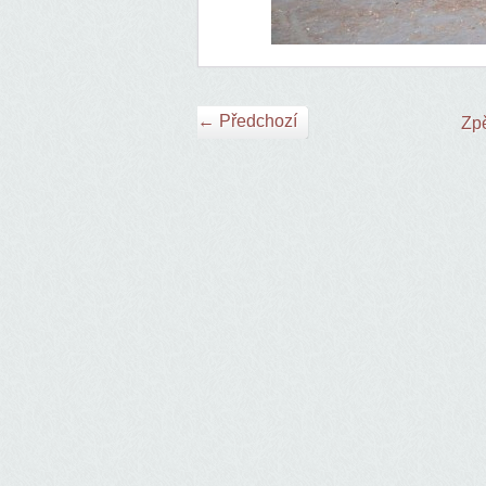
← Předchozí
Zpě