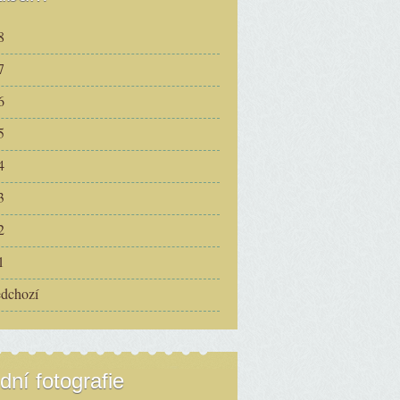
8
7
6
5
4
3
2
1
edchozí
dní fotografie