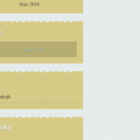
Sraz 2016
v
srpen / 2026
zdrojů
tiky