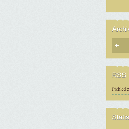
Archi
RSS
Přehled 
Statis