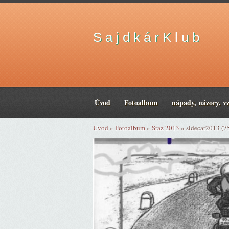
S a j d k á r K l u b
Úvod
Fotoalbum
nápady, názory, v
Úvod
»
Fotoalbum
»
Sraz 2013
»
sidecar2013 (7