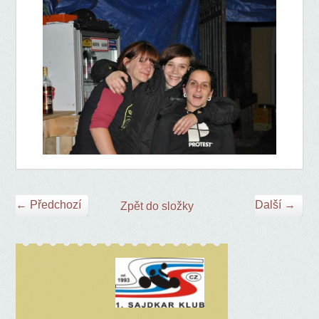
← Předchozí
Další →
Zpět do složky