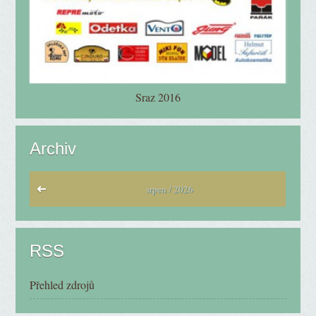
Sraz 2016
Archiv
srpen / 2026
RSS
Přehled zdrojů