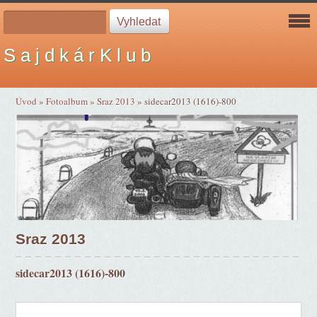
S a j d k á r K l u b
Úvod
»
Fotoalbum
»
Sraz 2013
»
sidecar2013 (1616)-800
Sraz 2013
sidecar2013 (1616)-800