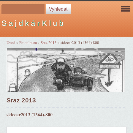
S a j d k á r K l u b
Úvod
»
Fotoalbum
»
Sraz 2013
»
sidecar2013 (1364)-800
Sraz 2013
sidecar2013 (1364)-800