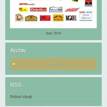
Sraz 2016
Archiv
srpen / 2026
RSS
Přehled zdrojů