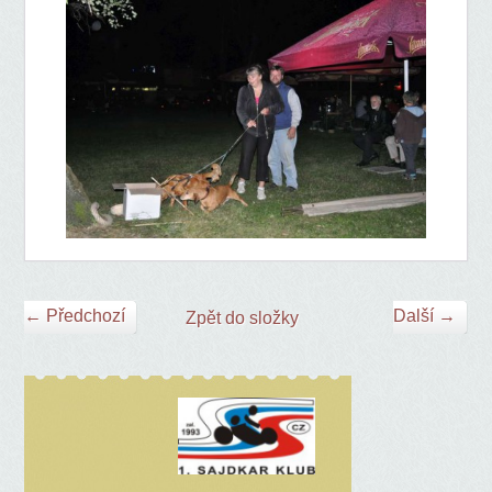
← Předchozí
Další →
Zpět do složky