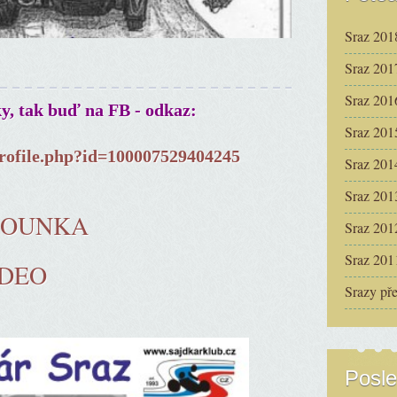
Sraz 201
Sraz 201
Sraz 201
ky, tak buď na FB - odkaz:
Sraz 201
rofile.php?id=100007529404245
Sraz 201
Sraz 201
ČOUNKA
Sraz 201
Sraz 201
IDEO
Srazy př
Posle