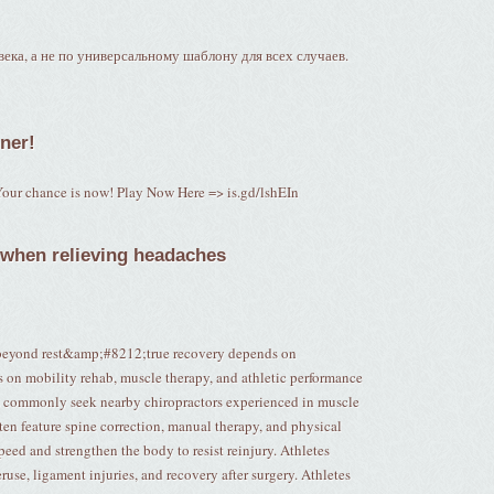
ека, а не по универсальному шаблону для всех случаев.
ner!
our chance is now! Play Now Here => is.gd/lshEIn
r when relieving headaches
beyond rest&amp;#8212;true recovery depends on
us on mobility rehab, muscle therapy, and athletic performance
ies commonly seek nearby chiropractors experienced in muscle
ten feature spine correction, manual therapy, and physical
eed and strengthen the body to resist reinjury. Athletes
ruse, ligament injuries, and recovery after surgery. Athletes