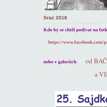
Sraz 2018
Kdo by se chtěl podívat na fot
https://www.facebook.com/p
od BA
:
nebo v galeriích
a V