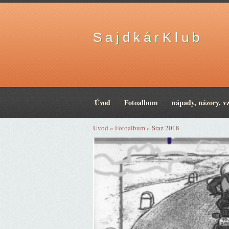
S a j d k á r K l u b
Úvod
Fotoalbum
nápady, názory, v
Úvod
»
Fotoalbum
»
Sraz 2018