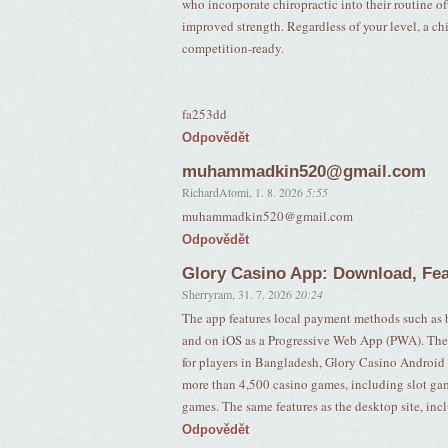
who incorporate chiropractic into their routine oft
improved strength. Regardless of your level, a chi
competition-ready.
fa253dd
Odpovědět
muhammadkin520@gmail.com
RichardAtomi
,
1. 8. 2026
5:55
muhammadkin520@gmail.com
Odpovědět
Glory Casino App: Download, Fe
Sherryram
,
31. 7. 2026
20:24
The app features local payment methods such as 
and on iOS as a Progressive Web App (PWA). The G
for players in Bangladesh, Glory Casino Android
more than 4,500 casino games, including slot games
games. The same features as the desktop site, i
Odpovědět