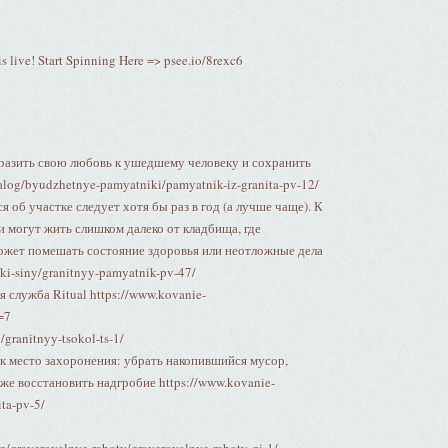
 live! Start Spinning Here => psee.io/8rexc6
ыразить свою любовь к ушедшему человеку и сохранить
talog/byudzhetnye-pamyatniki/pamyatnik-iz-granita-pv-12/
 об участке следует хотя бы раз в год (а лучше чаще). К
ди могут жить слишком далеко от кладбища, где
ожет помешать состояние здоровья или неотложные дела
ki-siny/granitnyy-pamyatnik-pv-47/
 служба Ritual https://www.kovanie-
=7
/granitnyy-tsokol-ts-1/
к место захоронения: убрать накопившийся мусор,
аже восстановить надгробие https://www.kovanie-
ta-pv-5/