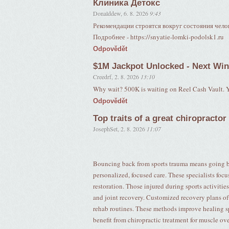
Клиника Детокс
Donalddew
,
6. 8. 2026
9:43
Рекомендации строятся вокруг состояния челов
Подробнее - https://snyatie-lomki-podolsk1.ru
Odpovědět
$1M Jackpot Unlocked - Next Win
Creedrf
,
2. 8. 2026
13:10
Why wait? 500K is waiting on Reel Cash Vault. Y
Odpovědět
Top traits of a great chiropracto
JosephSet
,
2. 8. 2026
11:07
Bouncing back from sports trauma means going 
personalized, focused care. These specialists foc
restoration. Those injured during sports activit
and joint recovery. Customized recovery plans of
rehab routines. These methods improve healing sp
benefit from chiropractic treatment for muscle ove