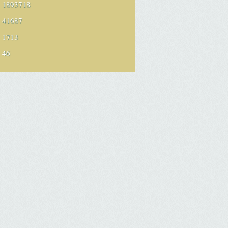
1893718
41687
1713
46