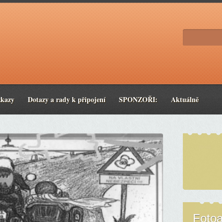
zkazy
Dotazy a rady k připojení
SPONZOŘI:
Aktuálně
Foto