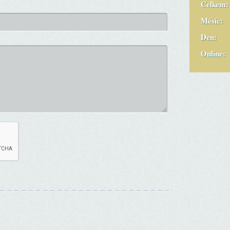
Celkem:
Měsíc:
Den:
Online: