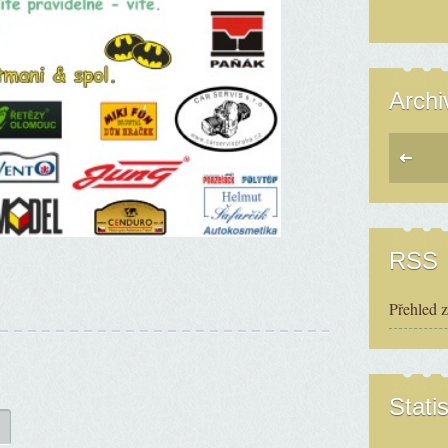
Archi
RSS
Přehled 
Statis