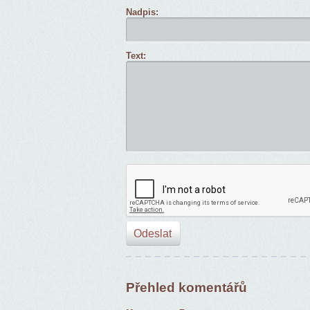
Nadpis:
Text:
Přehled komentářů