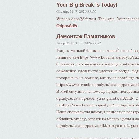
Your Big Break Is Today!
Oscartp
,
31. 7. 2026
19:56
Winners donвЂ™t wait. They spin. Your chance is
Odpovědět
Демонтаж Памятников
JosephDub
,
31. 7. 2026
12:26
Уход за могилой близкого – главный способ в
память о нем https://www.kovanie-ogrady.ru/ca
Считается, что посещать кладбище и заботиться
сожалению, сделать это удается не всегда: лю
похоронены их родные, визиту на кладбище м
https://www.kovanie-ogrady.ru/catalog/pamyatni
В этой ситуации на помощь придет похоронная
ogrady.ru/catalog/izdeliya-iz-granita/?PAGEN_2
ru https://www.kovanie-ogrady.ru/catalog/tsokoli
Наши специалисты помогут привести в порядо
обновить ограду, отвезти на могилу цветы и д
ogrady.ru/catalog/pamyatniki/pamyatnik-iz-grani