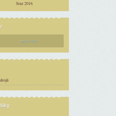
Sraz 2016
v
srpen / 2026
zdrojů
tiky