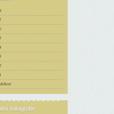
8
7
6
5
4
3
2
1
edchozí
dní fotografie