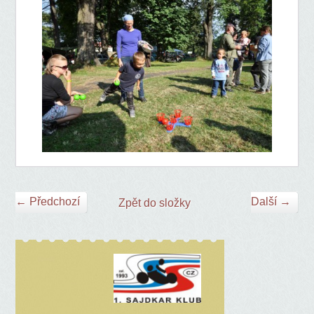
← Předchozí
Další →
Zpět do složky