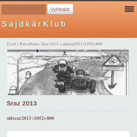
S a j d k á r K l u b
Úvod
»
Fotoalbum
»
Sraz 2013
»
sidecar2013 (1052)-800
Sraz 2013
sidecar2013 (1052)-800