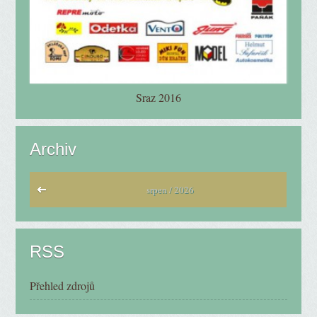
Sraz 2016
Archiv
srpen / 2026
RSS
Přehled zdrojů