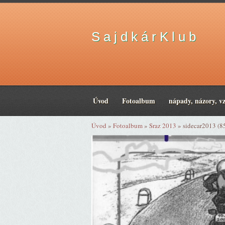
S a j d k á r K l u b
Úvod
Fotoalbum
nápady, názory, v
Úvod
»
Fotoalbum
»
Sraz 2013
»
sidecar2013 (8