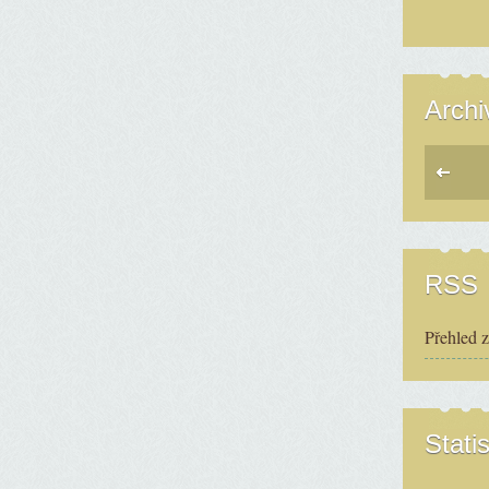
Archi
RSS
Přehled 
Statis