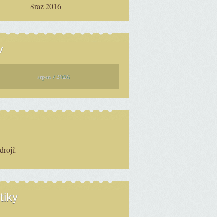
Sraz 2016
v
srpen / 2026
zdrojů
tiky