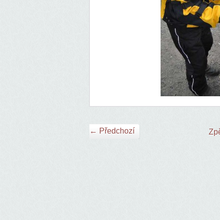
← Předchozí
Zpě