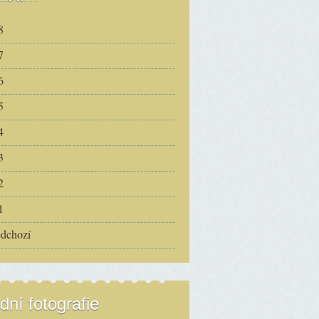
8
7
6
5
4
3
2
1
edchozí
dní fotografie