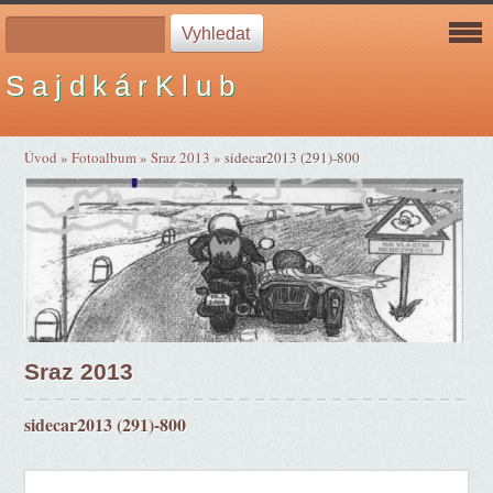
S a j d k á r K l u b
Úvod
»
Fotoalbum
»
Sraz 2013
»
sidecar2013 (291)-800
Sraz 2013
sidecar2013 (291)-800