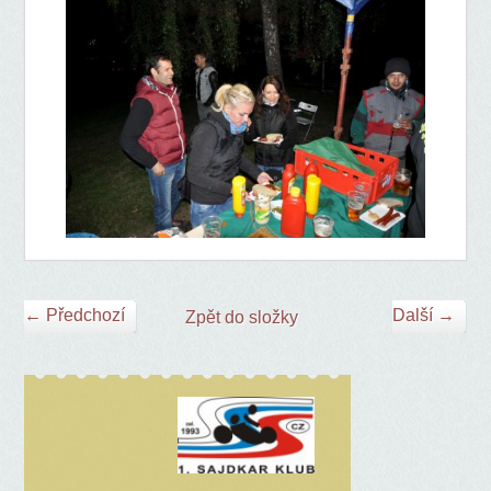
← Předchozí
Další →
Zpět do složky