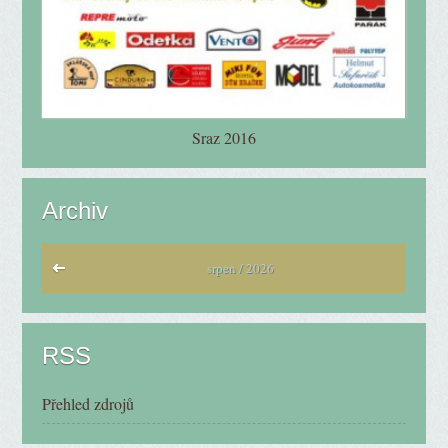
Sraz 2016
Archiv
srpen / 2026
RSS
Přehled zdrojů