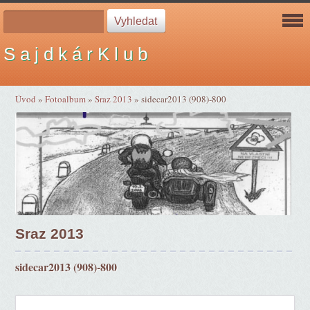
S a j d k á r K l u b
Úvod
»
Fotoalbum
»
Sraz 2013
»
sidecar2013 (908)-800
Sraz 2013
sidecar2013 (908)-800