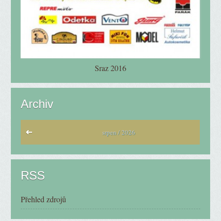
Sraz 2016
Archiv
srpen / 2026
RSS
Přehled zdrojů