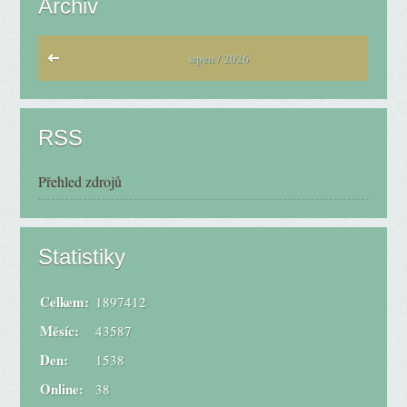
Archiv
srpen / 2026
RSS
Přehled zdrojů
Statistiky
Celkem:
1897412
Měsíc:
43587
Den:
1538
Online:
38