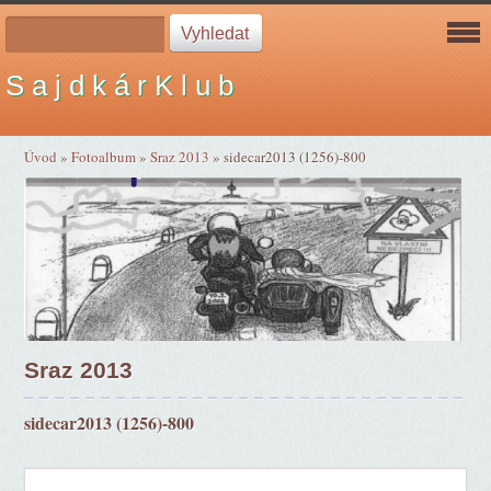
S a j d k á r K l u b
Úvod
»
Fotoalbum
»
Sraz 2013
»
sidecar2013 (1256)-800
Sraz 2013
sidecar2013 (1256)-800