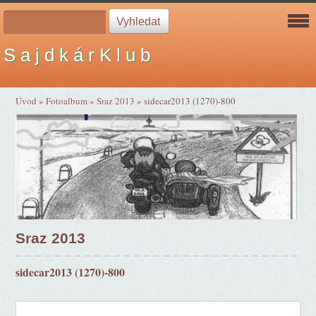
S a j d k á r K l u b
Úvod
»
Fotoalbum
»
Sraz 2013
»
sidecar2013 (1270)-800
Sraz 2013
sidecar2013 (1270)-800