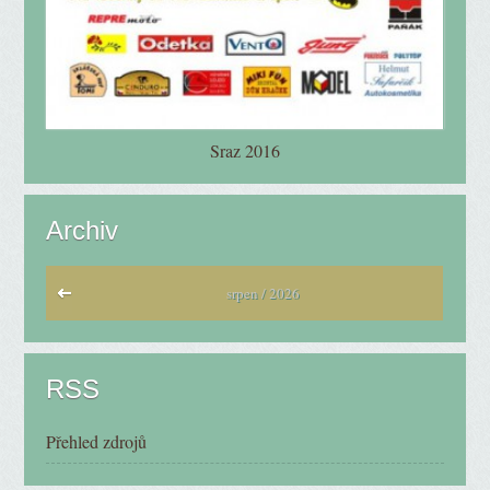
Sraz 2016
Archiv
srpen / 2026
RSS
Přehled zdrojů