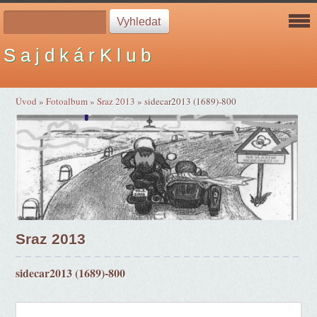
S a j d k á r K l u b
Úvod
»
Fotoalbum
»
Sraz 2013
»
sidecar2013 (1689)-800
Sraz 2013
sidecar2013 (1689)-800