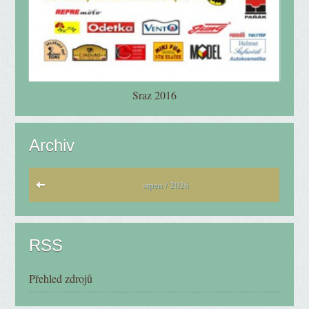
Sraz 2016
Archiv
srpen / 2026
RSS
Přehled zdrojů