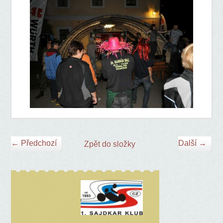
← Předchozí
Další →
Zpět do složky