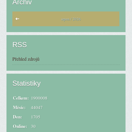
Archiv
srpen / 2026
RSS
Přehled zdrojů
Statistiky
Celkem:
1900008
Měsíc:
44047
Den:
1705
Online:
30