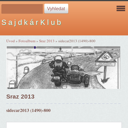
S a j d k á r K l u b
Úvod
»
Fotoalbum
»
Sraz 2013
»
sidecar2013 (1490)-800
Sraz 2013
sidecar2013 (1490)-800