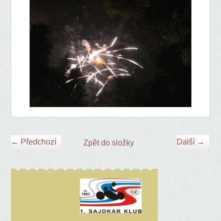
← Předchozí
Další →
Zpět do složky