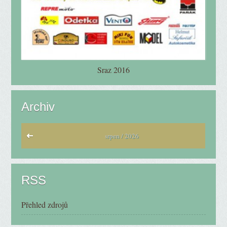
Sraz 2016
Archiv
srpen / 2026
RSS
Přehled zdrojů