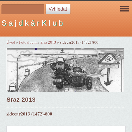
S a j d k á r K l u b
Úvod
»
Fotoalbum
»
Sraz 2013
»
sidecar2013 (1472)-800
Sraz 2013
sidecar2013 (1472)-800