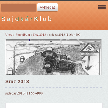
S a j d k á r K l u b
Úvod
»
Fotoalbum
»
Sraz 2013
»
sidecar2013 (1166)-800
Sraz 2013
sidecar2013 (1166)-800