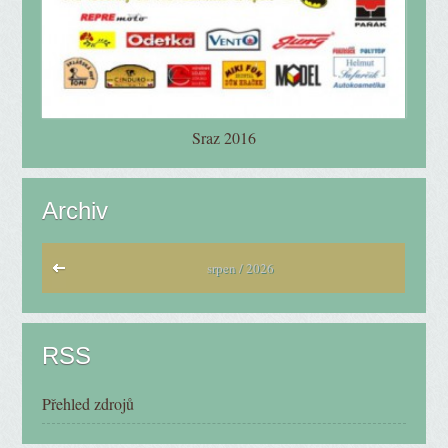
Sraz 2016
Archiv
srpen / 2026
RSS
Přehled zdrojů