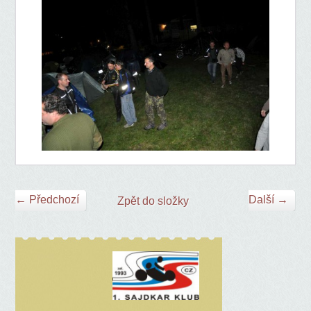
← Předchozí
Další →
Zpět do složky