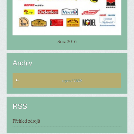
Sraz 2016
Archiv
srpen / 2026
RSS
Přehled zdrojů