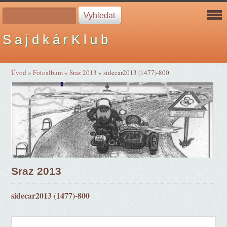
S a j d k á r K l u b
Úvod
»
Fotoalbum
»
Sraz 2013
»
sidecar2013 (1477)-800
Sraz 2013
sidecar2013 (1477)-800