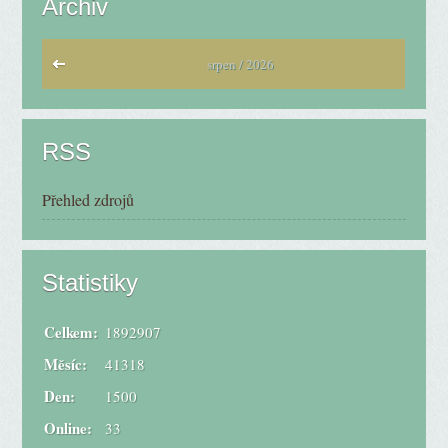
Archiv
srpen / 2026
RSS
Přehled zdrojů
Statistiky
Celkem:
1892907
Měsíc:
41318
Den:
1500
Online:
33