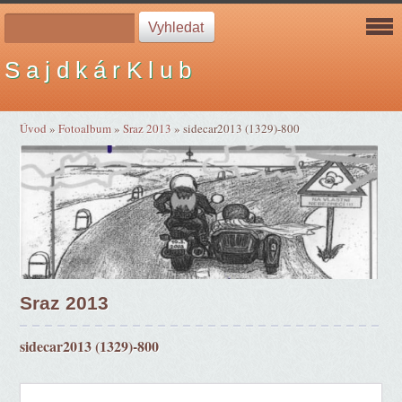
S a j d k á r K l u b
Úvod
»
Fotoalbum
»
Sraz 2013
»
sidecar2013 (1329)-800
Sraz 2013
sidecar2013 (1329)-800