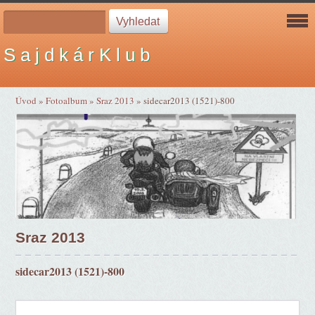
S a j d k á r K l u b
Úvod
»
Fotoalbum
»
Sraz 2013
»
sidecar2013 (1521)-800
Sraz 2013
sidecar2013 (1521)-800