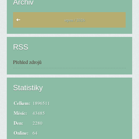
Archiv
srpen / 2026
RSS
Přehled zdrojů
Statistiky
Celkem:
1896511
Měsíc:
43485
Den:
2280
Online:
64