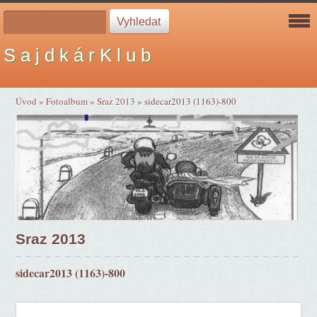
S a j d k á r K l u b
Úvod
»
Fotoalbum
»
Sraz 2013
»
sidecar2013 (1163)-800
Sraz 2013
sidecar2013 (1163)-800