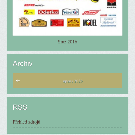
Sraz 2016
Archiv
srpen / 2026
RSS
Přehled zdrojů