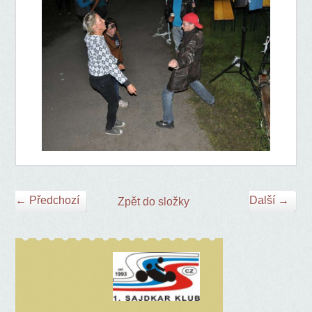
← Předchozí
Další →
Zpět do složky