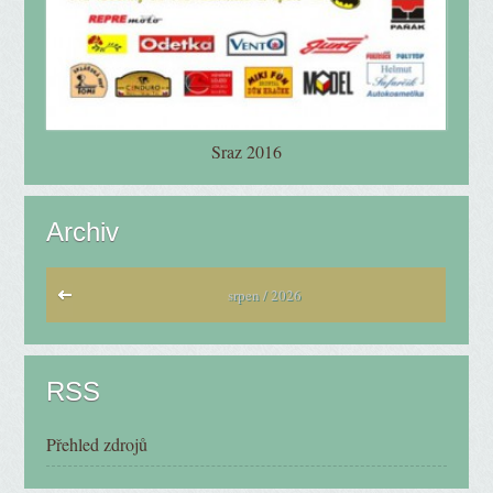
Sraz 2016
Archiv
srpen / 2026
RSS
Přehled zdrojů