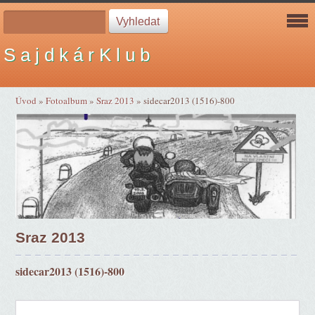
S a j d k á r K l u b
Úvod
»
Fotoalbum
»
Sraz 2013
»
sidecar2013 (1516)-800
Sraz 2013
sidecar2013 (1516)-800