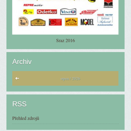
Sraz 2016
Archiv
srpen / 2026
RSS
Přehled zdrojů