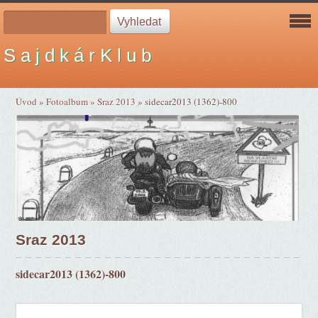
S a j d k á r K l u b
Úvod
»
Fotoalbum
»
Sraz 2013
»
sidecar2013 (1362)-800
Sraz 2013
sidecar2013 (1362)-800