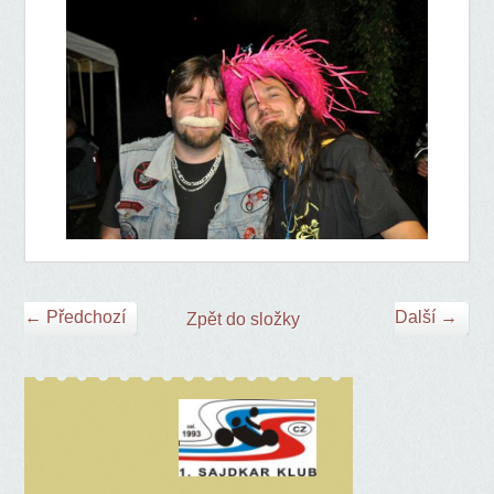
← Předchozí
Další →
Zpět do složky