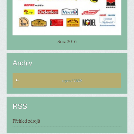
Sraz 2016
Archiv
srpen / 2026
RSS
Přehled zdrojů