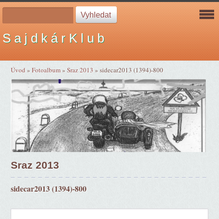
S a j d k á r K l u b
Úvod
»
Fotoalbum
»
Sraz 2013
»
sidecar2013 (1394)-800
Sraz 2013
sidecar2013 (1394)-800