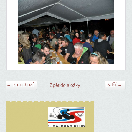
← Předchozí
Další →
Zpět do složky