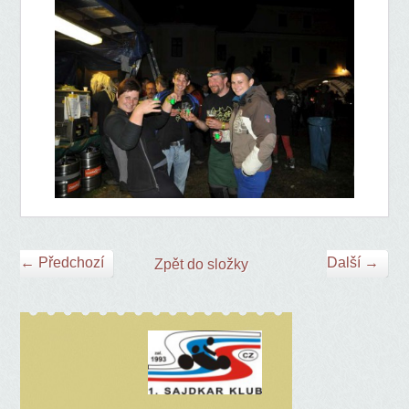
← Předchozí
Další →
Zpět do složky