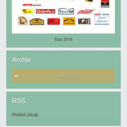
Sraz 2016
Archiv
srpen / 2026
RSS
Přehled zdrojů