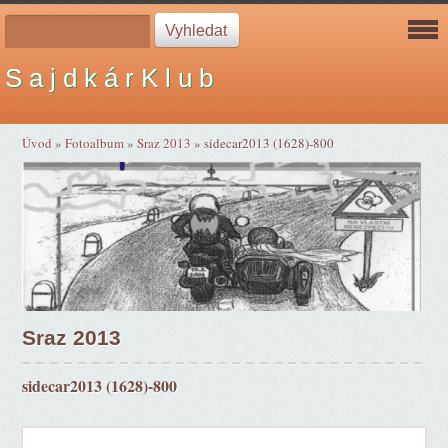
S a j d k á r K l u b
Úvod
»
Fotoalbum
»
Sraz 2013
»
sidecar2013 (1628)-800
Sraz 2013
sidecar2013 (1628)-800