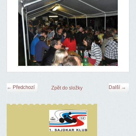
← Předchozí
Další →
Zpět do složky