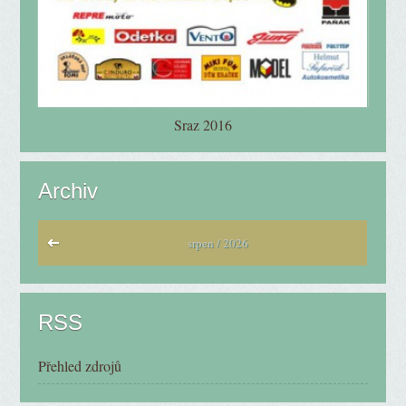
Sraz 2016
Archiv
srpen / 2026
RSS
Přehled zdrojů