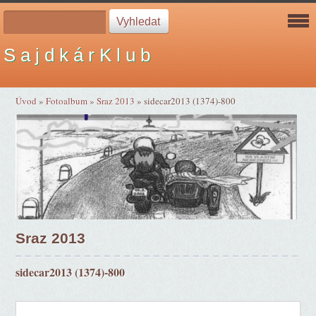
S a j d k á r K l u b
Úvod
»
Fotoalbum
»
Sraz 2013
»
sidecar2013 (1374)-800
Sraz 2013
sidecar2013 (1374)-800