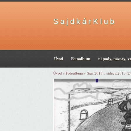
S a j d k á r K l u b
Úvod
Fotoalbum
nápady, názory, v
Úvod
»
Fotoalbum
»
Sraz 2013
»
sidecar2013 (2