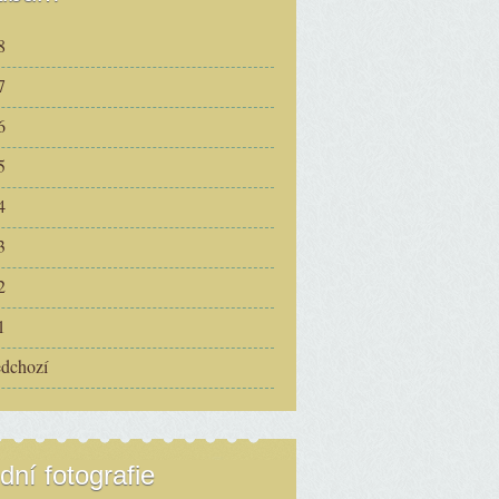
8
7
6
5
4
3
2
1
edchozí
dní fotografie