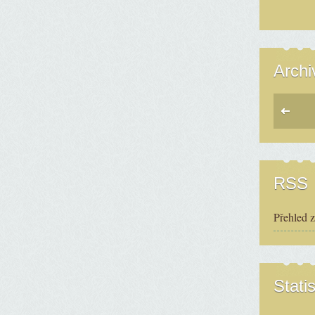
Archi
RSS
Přehled 
Statis