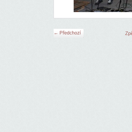
← Předchozí
Zpě