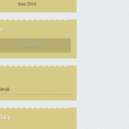
Sraz 2016
v
srpen / 2026
zdrojů
tiky