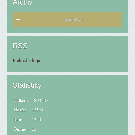
Archiv
srpen / 2026
RSS
Přehled zdrojů
Statistiky
Celkem:
1898007
Měsíc:
43564
Den:
1359
Online:
23