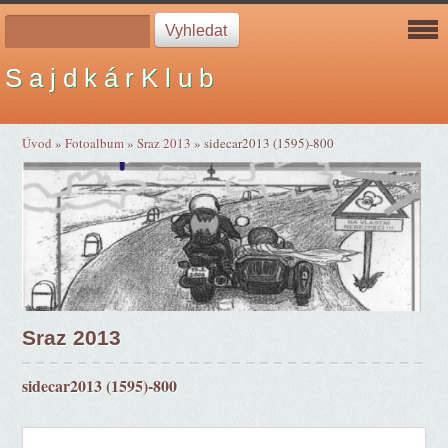
S a j d k á r K l u b
Úvod
»
Fotoalbum
»
Sraz 2013
»
sidecar2013 (1595)-800
Sraz 2013
sidecar2013 (1595)-800