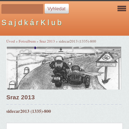
S a j d k á r K l u b
Úvod
»
Fotoalbum
»
Sraz 2013
»
sidecar2013 (1335)-800
Sraz 2013
sidecar2013 (1335)-800