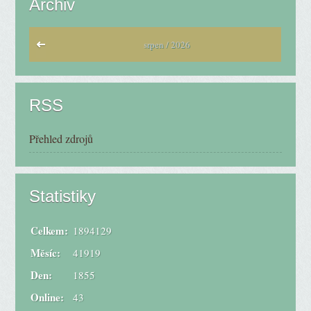
Archiv
srpen / 2026
RSS
Přehled zdrojů
Statistiky
Celkem:
1894129
Měsíc:
41919
Den:
1855
Online:
43