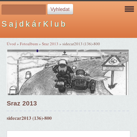
S a j d k á r K l u b
Úvod
»
Fotoalbum
»
Sraz 2013
»
sidecar2013 (136)-800
Sraz 2013
sidecar2013 (136)-800