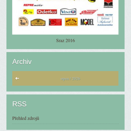
Sraz 2016
Archiv
srpen / 2026
RSS
Přehled zdrojů