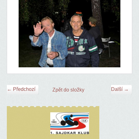
← Předchozí
Další →
Zpět do složky