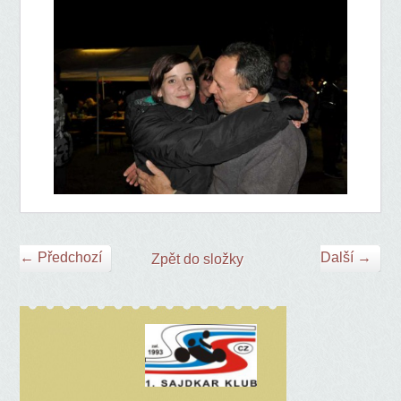
← Předchozí
Další →
Zpět do složky