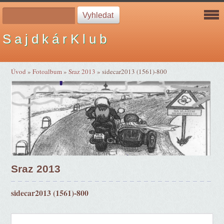
S a j d k á r K l u b
Úvod
»
Fotoalbum
»
Sraz 2013
»
sidecar2013 (1561)-800
Sraz 2013
sidecar2013 (1561)-800