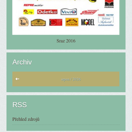
Sraz 2016
Archiv
srpen / 2026
RSS
Přehled zdrojů