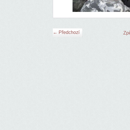
← Předchozí
Zpě