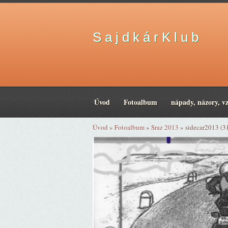
S a j d k á r K l u b
Úvod
Fotoalbum
nápady, názory, v
Úvod
»
Fotoalbum
»
Sraz 2013
»
sidecar2013 (3