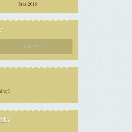
Sraz 2016
v
srpen / 2026
zdrojů
tiky