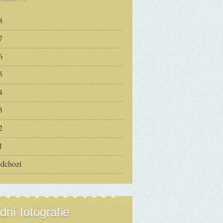
8
7
6
5
4
3
2
1
edchozí
dní fotografie