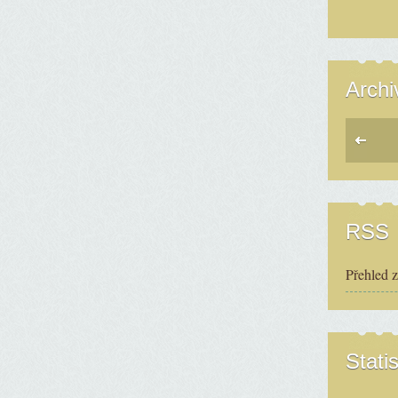
Archi
RSS
Přehled 
Statis